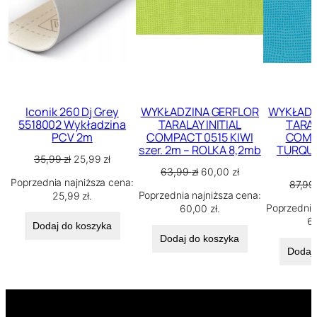
Iconik 260 Dj Grey
WYKŁADZINA GERFLOR
WYKŁADZ
5518002 Wykładzina
TARALAY INITIAL
TARAL
PCV 2m
COMPACT 0515 KIWI
COMP
szer. 2m – ROLKA 8,2mb
TURQUO
Pierwotna
Aktualna
35,99
zł
25,99
zł
Pierwotna
Aktualna
cena
cena
63,99
zł
60,00
zł
Poprzednia najniższa cena:
cena
cena
87,9
wynosiła:
wynosi:
Poprzednia najniższa cena:
25,99
zł
.
wynosiła:
wynosi:
35,99 zł.
25,99 zł.
Poprzednia
60,00
zł
.
63,99 zł.
60,00 zł.
6
Dodaj do koszyka
Dodaj do koszyka
Dodaj