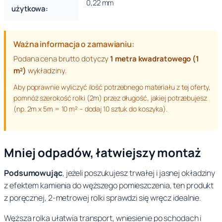
0,22 mm
użytkowa:
Ważna informacja o zamawianiu:
Podana cena brutto dotyczy
1 metra kwadratowego (1
m²)
wykładziny.
Aby poprawnie wyliczyć ilość potrzebnego materiału z tej oferty,
pomnóż szerokość rolki (2m) przez długość, jakiej potrzebujesz
(np. 2m x 5m = 10 m² – dodaj 10 sztuk do koszyka).
Mniej odpadów, łatwiejszy montaż
Podsumowując
, jeżeli poszukujesz trwałej i jasnej okładziny
z efektem kamienia do węższego pomieszczenia, ten produkt
z poręcznej, 2-metrowej rolki sprawdzi się wręcz idealnie.
Węższa rolka ułatwia transport, wniesienie po schodach i