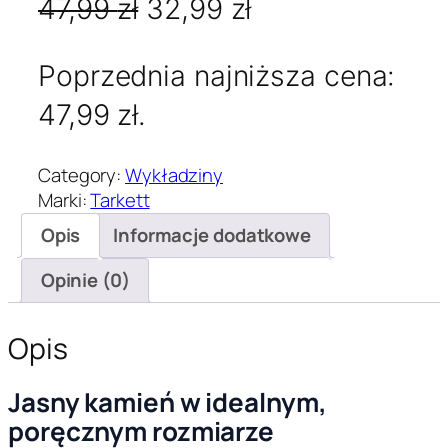
P
A
47,99
zł
32,99
zł
ć
W
i
k
y
Poprzednia najniższa cena:
e
t
k
47,99
zł
.
ł
r
u
a
w
a
d
Category:
Wykładziny
z
o
l
Marki:
Tarkett
i
Opis
Informacje dodatkowe
t
n
n
a
n
a
Opinie (0)
P
C
a
c
V
Opis
c
e
T
a
e
n
Jasny kamień w idealnym,
r
poręcznym rozmiarze
n
a
k