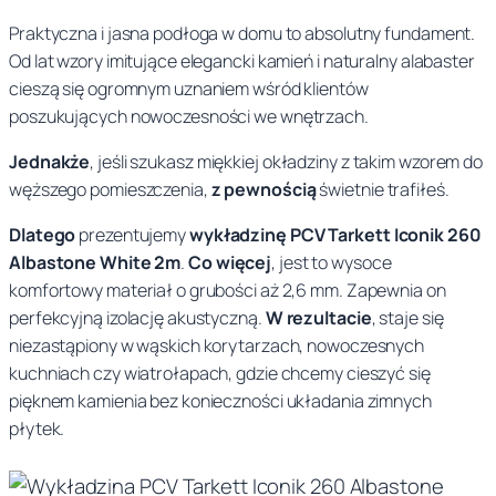
e
a
w
Praktyczna i jasna podłoga w domu to absolutny fundament.
t
Od lat wzory imitujące elegancki kamień i naturalny alabaster
w
y
t
cieszą się ogromnym uznaniem wśród klientów
I
y
n
poszukujących nowoczesności we wnętrzach.
c
n
o
o
Jednakże
, jeśli szukasz miękkiej okładziny z takim wzorem do
n
węższego pomieszczenia,
z pewnością
świetnie trafiłeś.
o
s
i
Dlatego
prezentujemy
wykładzinę PCV Tarkett Iconik 260
k
s
i
Albastone White 2m
.
Co więcej
, jest to wysoce
2
i
:
komfortowy materiał o grubości aż 2,6 mm. Zapewnia on
6
perfekcyjną izolację akustyczną.
W rezultacie
, staje się
0
ł
3
niezastąpiony w wąskich korytarzach, nowoczesnych
B
a
2
kuchniach czy wiatrołapach, gdzie chcemy cieszyć się
i
pięknem kamienia bez konieczności układania zimnych
a
:
,
płytek.
ł
4
9
y
M