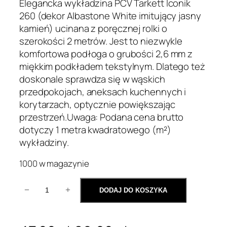
Elegancka wykładzina PCV Tarkett Iconik
260 (dekor Albastone White imitujący jasny
kamień) ucinana z poręcznej rolki o
szerokości 2 metrów. Jest to niezwykle
komfortowa podłoga o grubości 2,6 mm z
miękkim podkładem tekstylnym. Dlatego też
doskonale sprawdza się w wąskich
przedpokojach, aneksach kuchennych i
korytarzach, optycznie powiększając
przestrzeń.Uwaga: Podana cena brutto
dotyczy 1 metra kwadratowego (m²)
wykładziny.
1000 w magazynie
i
−
+
DODAJ DO KOSZYKA
l
o
ś