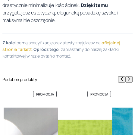
drastycznie minimalizuje ilość ścinek.
Dzięki temu
przygotujesz estetyczną, elegancką posadzkę szybko i
maksymalnie oszczędnie.
Z kolei
pełną specyfikację oraz atesty znajdziesz na
oficjalnej
stronie Tarkett
.
Oprócz tego
, zapraszamy do naszej zakładki
kontaktowej w razie pytań o montaż.
Podobne produkty
PRODUKT
PRODUKT
PROMOCJA
PROMOCJA
W
W
PROMOCJI
PROMOCJI