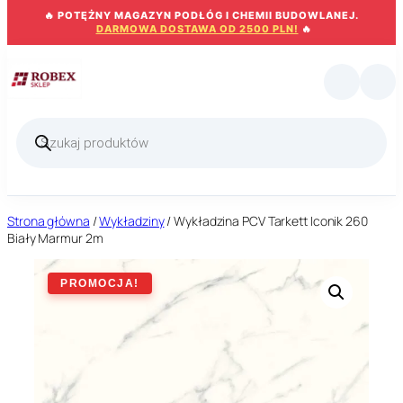
Przejdź
🔥 POTĘŻNY MAGAZYN PODŁÓG I CHEMII BUDOWLANEJ.
do
DARMOWA DOSTAWA OD 2500 PLN!
🔥
treści
Wyszukiwarka
produktów
Strona główna
/
Wykładziny
/ Wykładzina PCV Tarkett Iconik 260
Biały Marmur 2m
PROMOCJA!