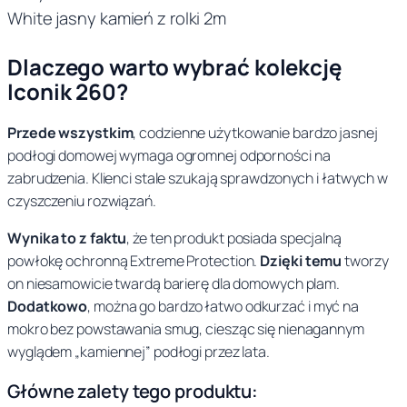
7
9
a
,
r
m
Dlaczego warto wybrać kolekcję
9
z
u
Iconik 260?
r
9
ł
2
Przede wszystkim
, codzienne użytkowanie bardzo jasnej
.
m
podłogi domowej wymaga ogromnej odporności na
zabrudzenia. Klienci stale szukają sprawdzonych i łatwych w
z
czyszczeniu rozwiązań.
ł
Wynika to z faktu
, że ten produkt posiada specjalną
.
powłokę ochronną Extreme Protection.
Dzięki temu
tworzy
on niesamowicie twardą barierę dla domowych plam.
Dodatkowo
, można go bardzo łatwo odkurzać i myć na
mokro bez powstawania smug, ciesząc się nienagannym
wyglądem „kamiennej” podłogi przez lata.
Główne zalety tego produktu: