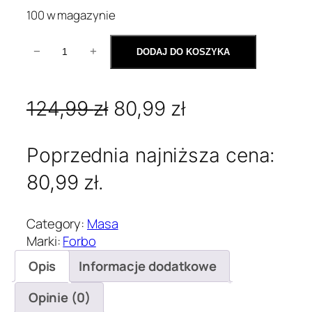
100 w magazynie
i
−
+
DODAJ DO KOSZYKA
l
o
ś
P
A
124,99
zł
80,99
zł
ć
M
i
k
a
Poprzednia najniższa cena:
e
t
s
80,99
zł
.
a
r
u
s
w
a
a
Category:
Masa
m
o
l
Marki:
Forbo
o
Opis
Informacje dodatkowe
t
n
p
o
n
a
Opinie (0)
z