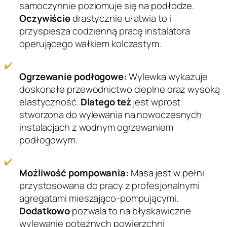
samoczynnie poziomuje się na podłodze.
.
Oczywiście
drastycznie ułatwia to i
przyspiesza codzienną pracę instalatora
operującego wałkiem kolczastym.
✔️
Ogrzewanie podłogowe:
Wylewka wykazuje
doskonałe przewodnictwo cieplne oraz wysoką
elastyczność.
Dlatego też
jest wprost
stworzona do wylewania na nowoczesnych
instalacjach z wodnym ogrzewaniem
podłogowym.
✔️
Możliwość pompowania:
Masa jest w pełni
przystosowana do pracy z profesjonalnymi
agregatami mieszająco-pompującymi.
Dodatkowo
pozwala to na błyskawiczne
wylewanie potężnych powierzchni