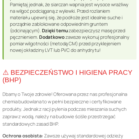
Pamiętaj jednak, że siarczan wapnia jest wysoce wrażliwy
na wilgoć podciąganą z wylewki. Przed rozlaniem
materiału upewnij się, że podłoże jest idealnie suche i
porządnie zablokowane odpowiednim gruntem
(odcinającym).
Dzięki temu
zabezpieczysz masę przed
pęcznieniem.
Dodatkowo
zawsze wykonuj profesjonalny
pomiar wilgotności (metodą CM) przed przyklejeniem
nowej okładziny LVT lub PVC do anhydrytu!
⚠️ BEZPIECZEŃSTWO I HIGIENA PRACY
(BHP)
Dbamy o Twoje zdrowie! Oferowana przez nas profesjonalna
chemia budowlana to w pełni bezpieczne i certyfikowane
produkty. Jednak z racji pylenia podczas mieszania suchych
zapraw z wodą, należy na budowie ściśle przestrzegać
standardowych zasad BHP.
Ochrona osobista:
Zawsze używaj standardowej odzieży