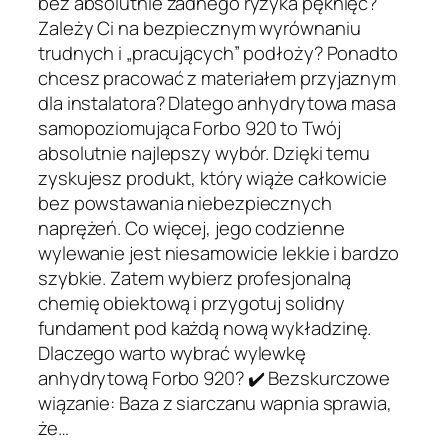
bez absolutnie żadnego ryzyka pęknięć?
Zależy Ci na bezpiecznym wyrównaniu
trudnych i „pracujących” podłoży? Ponadto
chcesz pracować z materiałem przyjaznym
dla instalatora? Dlatego anhydrytowa masa
samopoziomująca Forbo 920 to Twój
absolutnie najlepszy wybór. Dzięki temu
zyskujesz produkt, który wiąże całkowicie
bez powstawania niebezpiecznych
naprężeń. Co więcej, jego codzienne
wylewanie jest niesamowicie lekkie i bardzo
szybkie. Zatem wybierz profesjonalną
chemię obiektową i przygotuj solidny
fundament pod każdą nową wykładzinę.
Dlaczego warto wybrać wylewkę
anhydrytową Forbo 920? ✔️ Bezskurczowe
wiązanie: Baza z siarczanu wapnia sprawia,
że…