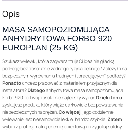
i
a
c
o
Opis
c
e
m
u
e
n
MASA SAMOPOZIOMUJĄCA
j
ANHYDRYTOWA FORBO 920
n
a
ą
EUROPLAN (25 KG)
c
a
w
a
w
y
a
Szukasz wylewki, która zagwarantuje Ci idealnie gładką
n
podłogę bez absolutnie żadnego ryzyka pęknięć? Zależy Ci na
y
n
h
bezpiecznym wyrównaniu trudnych i „pracujących” podłoży?
n
o
y
Ponadto
chcesz pracować z materiałem przyjaznym dla
d
instalatora?
Dlatego
anhydrytowa masa samopoziomująca
o
s
r
Forbo 920 to Twój absolutnie najlepszy wybór.
Dzięki temu
y
zyskujesz produkt, który wiąże całkowicie bez powstawania
s
i
t
niebezpiecznych naprężeń.
Co więcej
, jego codzienne
i
:
F
wylewanie jest niesamowicie lekkie i bardzo szybkie.
Zatem
o
wybierz profesjonalną chemię obiektową i przygotuj solidny
ł
8