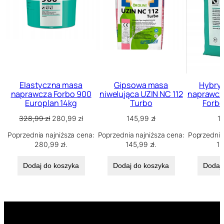
Elastyczna masa
Gipsowa masa
Hybry
naprawcza Forbo 900
niwelująca UZIN NC 112
naprawcz
Europlan 14kg
Turbo
Forbo
Pierwotna
Aktualna
328,99
zł
280,99
zł
145,99
zł
1
cena
cena
Poprzednia najniższa cena:
Poprzednia najniższa cena:
Poprzednia
wynosiła:
wynosi:
280,99
zł
.
145,99
zł
.
1
328,99 zł.
280,99 zł.
Dodaj do koszyka
Dodaj do koszyka
Dodaj