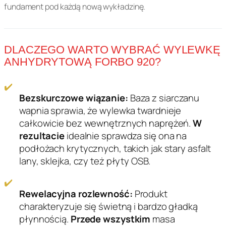
r
fundament pod każdą nową wykładzinę.
a
0
b
o
:
,
9
DLACZEGO WARTO WYBRAĆ WYLEWKĘ
1
9
2
ANHYDRYTOWĄ FORBO 920?
0
2
9
2
✔️
4
5
Bezskurczowe wiązanie:
Baza z siarczanu
k
wapnia sprawia, że wylewka twardnieje
,
z
g
całkowicie bez wewnętrznych naprężeń.
W
9
ł
rezultacie
idealnie sprawdza się ona na
podłożach krytycznych, takich jak stary asfalt
9
.
lany, sklejka, czy też płyty OSB.
✔️
Rewelacyjna rozlewność:
Produkt
z
charakteryzuje się świetną i bardzo gładką
ł
płynnością.
Przede wszystkim
masa