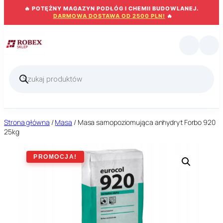
Przejdź
🔥 POTĘŻNY MAGAZYN PODŁÓG I CHEMII BUDOWLANEJ.
do
DARMOWA DOSTAWA OD 2500 PLN!
🔥
treści
Wyszukiwarka
produktów
Strona główna
/
Masa
/ Masa samopoziomująca anhydryt Forbo 920
25kg
PROMOCJA!