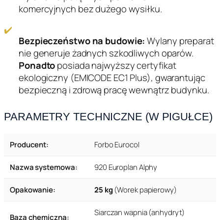
komercyjnych bez dużego wysiłku.
✔️
Bezpieczeństwo na budowie:
Wylany preparat
nie generuje żadnych szkodliwych oparów.
Ponadto
posiada najwyższy certyfikat
ekologiczny (EMICODE EC1 Plus), gwarantując
bezpieczną i zdrową pracę wewnątrz budynku.
PARAMETRY TECHNICZNE (W PIGUŁCE)
Producent:
Forbo Eurocol
Nazwa systemowa:
920 Europlan Alphy
Opakowanie:
25 kg
(Worek papierowy)
Siarczan wapnia (anhydryt)
Baza chemiczna: