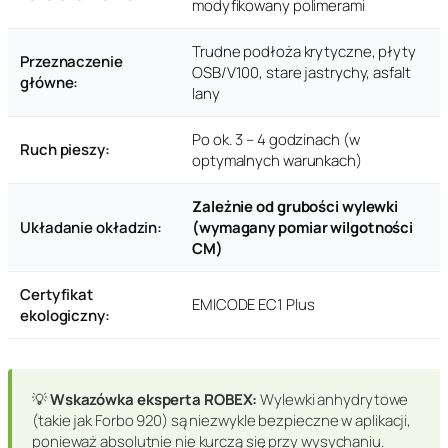
modyfikowany polimerami
Trudne podłoża krytyczne, płyty
Przeznaczenie
OSB/V100, stare jastrychy, asfalt
główne:
lany
Po ok. 3 – 4 godzinach (w
Ruch pieszy:
optymalnych warunkach)
Zależnie od grubości wylewki
Układanie okładzin:
(wymagany pomiar wilgotności
CM)
Certyfikat
EMICODE EC1 Plus
ekologiczny:
💡
Wskazówka eksperta ROBEX:
Wylewki anhydrytowe
(takie jak Forbo 920) są niezwykle bezpieczne w aplikacji,
ponieważ absolutnie nie kurczą się przy wysychaniu.