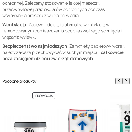
ochronnej. Zalecamy stosowanie lekkiej maseczki
przeciwpyłowej oraz okularów ochronnych podczas
wsypywania proszku z worka do wiadra.
Wentylacja:
Zapewnij dobrą i optymalną wentylację w
remontowanym pomieszczeniu podczas wolnego schnięcia i
wiązania wylewki.
Bezpieczeństwo najmłodszych:
Zamknięty papierowy worek
należy zawsze przechowywać w suchym miejscu,
całkowicie
poza zasięgiem dzieci i zwierząt domowych
.
Podobne produkty
PRODUKT
PROMOCJA
W
PROMOCJI